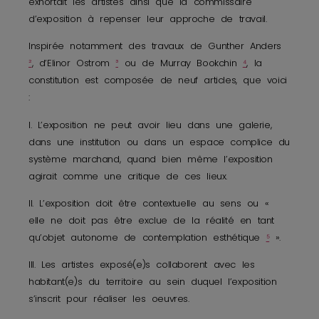
exhortait les artistes ainsi que la commissaire
d’exposition à repenser leur approche de travail.
Inspirée notamment des travaux de Gunther Anders
²
, d’Elinor Ostrom
³
ou de Murray Bookchin
⁴
, la
constitution est composée de neuf articles, que voici
:
I. L’exposition ne peut avoir lieu dans une galerie,
dans une institution ou dans un espace complice du
système marchand, quand bien même l’exposition
agirait comme une critique de ces lieux.
II. L’exposition doit être contextuelle au sens ou «
elle ne doit pas être exclue de la réalité en tant
qu’objet autonome de contemplation esthétique
⁵
».
III. Les artistes exposé(e)s collaborent avec les
habitant(e)s du territoire au sein duquel l’exposition
s’inscrit pour réaliser les oeuvres.