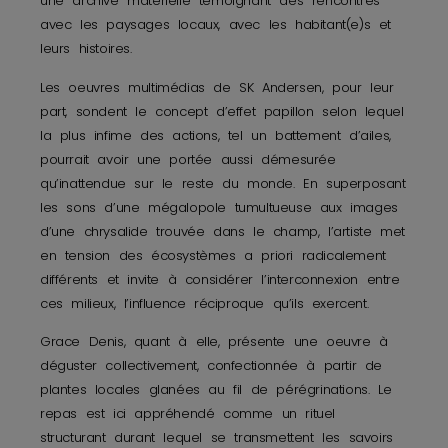
une archive matérielle témoignant des rencontres
avec les paysages locaux, avec les habitant(e)s et
leurs histoires.
Les oeuvres multimédias de SK Andersen, pour leur
part, sondent le concept d’effet papillon selon lequel
la plus infime des actions, tel un battement d’ailes,
pourrait avoir une portée aussi démesurée
qu’inattendue sur le reste du monde. En superposant
les sons d’une mégalopole tumultueuse aux images
d’une chrysalide trouvée dans le champ, l’artiste met
en tension des écosystèmes a priori radicalement
différents et invite à considérer l’interconnexion entre
ces milieux, l’influence réciproque qu’ils exercent.
Grace Denis, quant à elle, présente une oeuvre à
déguster collectivement, confectionnée à partir de
plantes locales glanées au fil de pérégrinations. Le
repas est ici appréhendé comme un rituel
structurant durant lequel se transmettent les savoirs