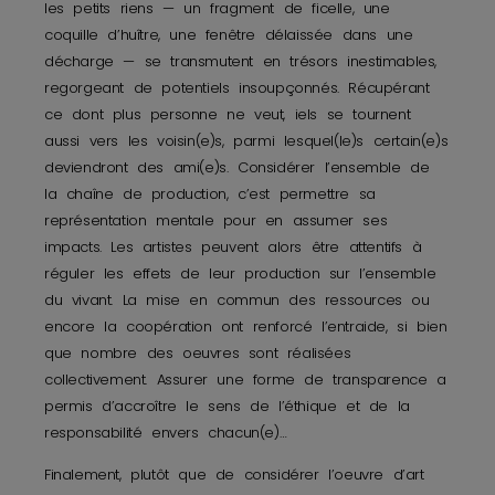
les petits riens — un fragment de ficelle, une
coquille d’huître, une fenêtre délaissée dans une
décharge — se transmutent en trésors inestimables,
regorgeant de potentiels insoupçonnés. Récupérant
ce dont plus personne ne veut, iels se tournent
aussi vers les voisin(e)s, parmi lesquel(le)s certain(e)s
deviendront des ami(e)s. Considérer l’ensemble de
la chaîne de production, c’est permettre sa
représentation mentale pour en assumer ses
impacts. Les artistes peuvent alors être attentifs à
réguler les effets de leur production sur l’ensemble
du vivant. La mise en commun des ressources ou
encore la coopération ont renforcé l’entraide, si bien
que nombre des oeuvres sont réalisées
collectivement. Assurer une forme de transparence a
permis d’accroître le sens de l’éthique et de la
responsabilité envers chacun(e)…
Finalement, plutôt que de considérer l’oeuvre d’art