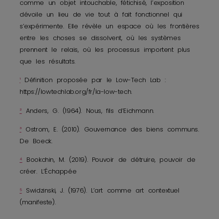
comme un objet intouchable, fétichisé, l’exposition
dévoile un lieu de vie tout à fait fonctionnel qui
s’expérimente. Elle révèle un espace où les frontières
entre les choses se dissolvent, où les systèmes
prennent le relais, où les processus importent plus
que les résultats.
¹
Définition proposée par le Low-Tech Lab :
https://lowtechlab.org/fr/la-low-tech.
²
Anders, G. (1964). Nous, fils d’Eichmann.
³
Ostrom, E. (2010). Gouvernance des biens communs.
De Boeck.
⁴
Bookchin, M. (2019). Pouvoir de détruire, pouvoir de
créer. L’Échappée
⁵
Swidzinski, J. (1976). L’art comme art contextuel
(manifeste).