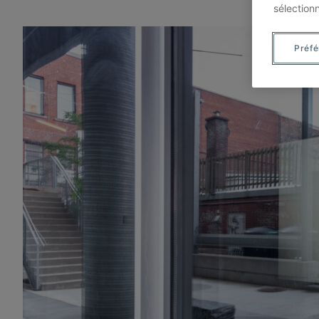
sélection
Préf