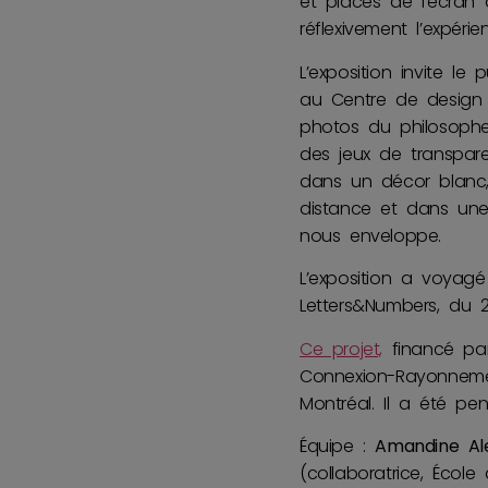
et places de l’écran 
réflexivement l’expérie
L’exposition invite le
au Centre de design o
photos du philosophe 
des jeux de transpare
dans un décor blanc,
distance et dans une 
nous enveloppe.
L’exposition a voyagé 
Letters&Numbers, du 
Ce projet,
financé pa
Connexion-Rayonneme
Montréal. Il a été pe
Équipe :
Amandine Al
(collaboratrice, Écol