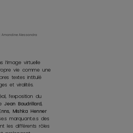
ts : Amandine Alessandra
 l’image virtuelle
propre vie comme une
es textes intitulé
es et viralités.
l, l’exposition du
de
Jean Baudrillard
,
Enns
,
Mishka Henner
e.s marquant.e.s des
 les différents rôles