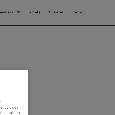
hantiers
Projets
Activités
Contact
 ateliers
s
tenus vidéo,
tre choix en