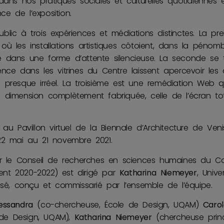
dans nos pratiques sociales et culturelles quotidiennes 
nce de l’exposition.
 public à trois expériences et médiations distinctes. La pre
ù les installations artistiques côtoient, dans la pénomb
dans une forme d’attente silencieuse. La seconde se tie
nce dans les vitrines du Centre laissent apercevoir les
 presque irréel. La troisième est une remédiation Web 
dimension complètement fabriquée, celle de l’écran tot
au Pavillon virtuel de la Biennale d’Architecture de Veni
22 mai au 21 novembre 2021.
r le Conseil de recherches en sciences humaines du 
nt 2020-2022) est dirigé par
Katharina Niemeyer
, Univ
nsé, conçu et commissarié par l’ensemble de l’équipe.
essandra
(co-chercheuse, École de Design, UQAM)
Caro
e de Design, UQAM),
Katharina Niemeyer
(chercheuse princ