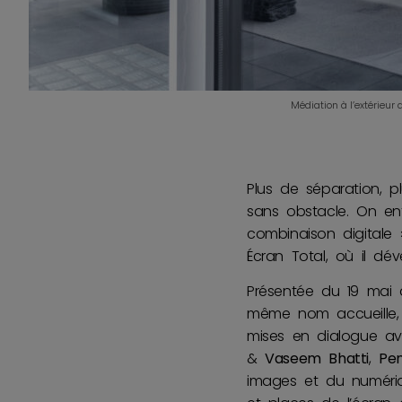
Médiation à l’extérieur
Plus de séparation, p
sans obstacle. On e
combinaison digitale 
Écran Total, où il déve
Présentée du 19 mai 
même nom accueille,
mises en dialogue a
&
Vaseem Bhatti
,
Pe
images et du numériqu