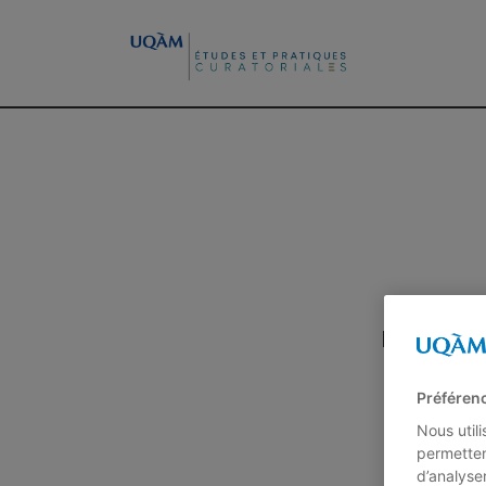
Expositi
Préféren
Nous util
permetten
d’analyse