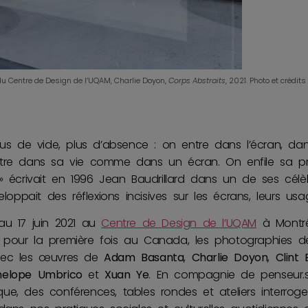
 du Centre de Design de l’UQAM, Charlie Doyon,
Corps Abstraits
, 2021. Photo et crédi
lus de vide, plus d’absence : on entre dans l’écran, dans
ntre dans sa vie comme dans un écran. On enfile sa 
» écrivait en 1996 Jean Baudrillard dans un de ses célèbr
loppait des réflexions incisives sur les écrans, leurs usag
au 17 juin 2021 au
Centre de Design de l’UQAM
à Montréa
 pour la première fois au Canada, les photographies 
vec les œuvres de
Adam Basanta
,
Charlie Doyon
,
Clint 
nelope Umbrico
et
Xuan Ye
. En compagnie de penseur.s
e, des conférences, tables rondes et ateliers interrogent