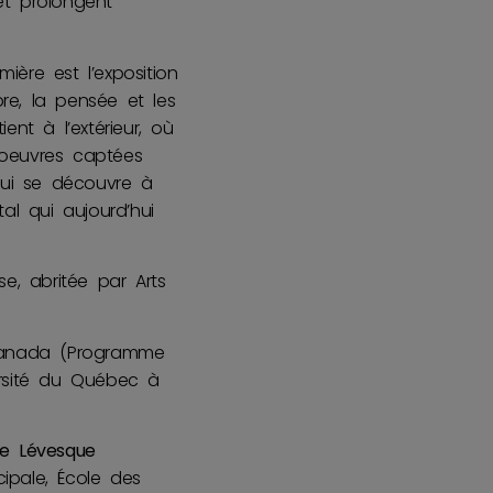
et prolongent
mière est l’exposition
re, la pensée et les
nt à l’extérieur, où
 oeuvres captées
qui se découvre à
al qui aujourd’hui
se, abritée par Arts
Canada (Programme
ersité du Québec à
le Lévesque
ipale, École des