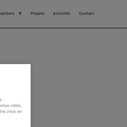
hantiers
Projets
Activités
Contact
s
tenus vidéo,
tre choix en