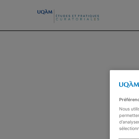
Préféren
Nous util
permetten
d’analyse
sélection