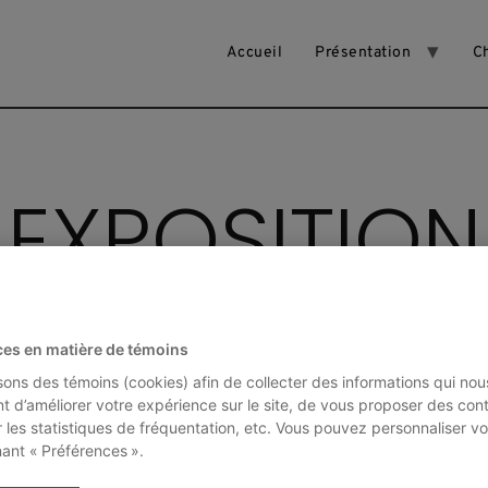
Accueil
Présentation
C
EXPOSITION
ces en matière de témoins
isons des témoins (cookies) afin de collecter des informations qui nou
t d’améliorer votre expérience sur le site, de vous proposer des con
r les statistiques de fréquentation, etc. Vous pouvez personnaliser vo
Projets
Activités
nant « Préférences ».