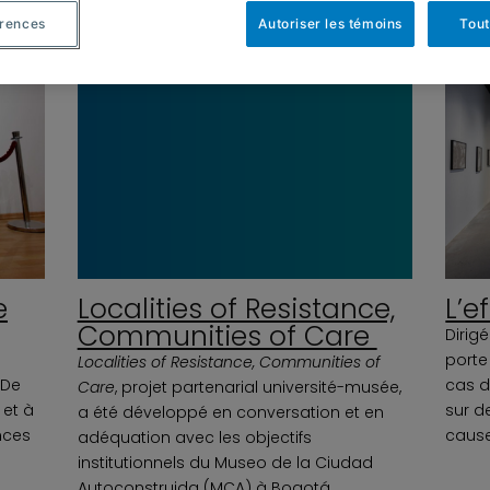
érences
Autoriser les témoins
Tout
Localities of Resistance,
e
L’e
Communities of Care
Dirig
porte
Localities of Resistance, Communities of
 De
cas d
Care
, projet partenarial université-musée,
 et à
sur d
a été développé en conversation et en
nces
cause
adéquation avec les objectifs
institutionnels du Museo de la Ciudad
Autoconstruida (MCA) à Bogotá,