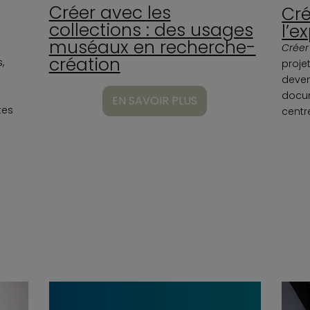
Créer avec les
Cré
collections : des usages
l’e
muséaux en recherche-
Créer 
création
,
projet
deven
docu
EN SAVOIR PLUS
tes
centr