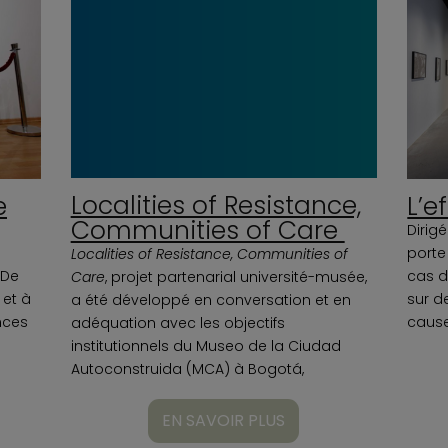
Localities of Resistance,
e
L’e
Communities of Care
Dirig
porte
Localities of Resistance, Communities of
 De
cas d
Care
, projet partenarial université-musée,
 et à
sur d
a été développé en conversation et en
nces
cause
adéquation avec les objectifs
institutionnels du Museo de la Ciudad
Autoconstruida (MCA) à Bogotá,
EN SAVOIR PLUS