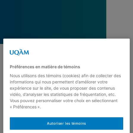
Depuis 2019, le
Museo de Bogotá
développe un
musée-satellite, le
Museo de la Ciudad
Préférences en matière de témoins
Autoconstruida
(MCA), à Ciudad Bolívar,
Nous utilisons des témoins (cookies) afin de collecter des
arrondissement historiquement marginalisé au
informations qui nous permettent d’améliorer votre
sud de la vaste métropole tentaculaire
expérience sur le site, de vous proposer des contenus
colombienne. Avec ses divers patrimoines
vidéo, d’analyser les statistiques de fréquentation, etc.
culturels et environnementaux, Ciudad Bolívar est
Vous pouvez personnaliser votre choix en sélectionnant
« Préférences ».
un quartier biodiversifié, un tapissage de zones
mixtes urbaines et rurales et un écosystème de
ressources hydriques, naturelles et alimentaires.
Autoriser les témoins
(Museo de Bogotá, 2020 et 2021) C’est aussi