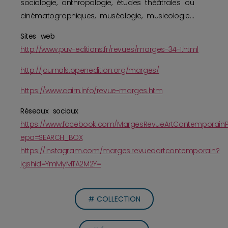
sociologie, anthropologie, études théâtrales ou
cinématographiques, muséologie, musicologie…
Sites web
http://www.puv-editions.fr/revues/marges-34-1.html
http://journals.openedition.org/marges/
https://www.cairn.info/revue-marges.htm
Réseaux sociaux
https://www.facebook.com/MargesRevueArtContemporainP
epa=SEARCH_BOX
https://instagram.com/marges.revuedartcontemporain?
igshid=YmMyMTA2M2Y=
# COLLECTION