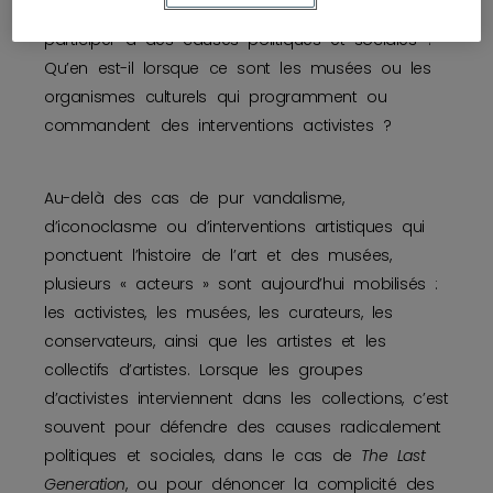
devenir un « acteur » de changement et
participer à des causes politiques et sociales ?
Qu’en est-il lorsque ce sont les musées ou les
organismes culturels qui programment ou
commandent des interventions activistes ?
Au-delà des cas de pur vandalisme,
d’iconoclasme ou d’interventions artistiques qui
ponctuent l’histoire de l’art et des musées,
plusieurs « acteurs » sont aujourd’hui mobilisés :
les activistes, les musées, les curateurs, les
conservateurs, ainsi que les artistes et les
collectifs d’artistes. Lorsque les groupes
d’activistes interviennent dans les collections, c’est
souvent pour défendre des causes radicalement
politiques et sociales, dans le cas de
The Last
Generation
, ou pour dénoncer la complicité des